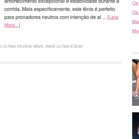
amortecimento excepcional e estabilidade durante a
Os 
corrida. Mais especificamente, este tênis é perfeito
Os 
para pronadores neutros com intenção de al ...
[Leia
Bla
Mais...]
Mel
E ULTIMA REVIEW
,
WAVE
,
WAVE ULTIMA É BOM