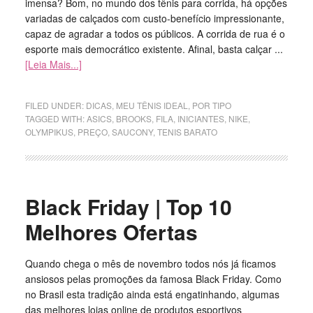
imensa? Bom, no mundo dos tênis para corrida, há opções
variadas de calçados com custo-benefício impressionante,
capaz de agradar a todos os públicos. A corrida de rua é o
esporte mais democrático existente. Afinal, basta calçar ...
[Leia Mais...]
FILED UNDER:
DICAS
,
MEU TÊNIS IDEAL
,
POR TIPO
TAGGED WITH:
ASICS
,
BROOKS
,
FILA
,
INICIANTES
,
NIKE
,
OLYMPIKUS
,
PREÇO
,
SAUCONY
,
TENIS BARATO
Black Friday | Top 10
Melhores Ofertas
Quando chega o mês de novembro todos nós já ficamos
ansiosos pelas promoções da famosa Black Friday. Como
no Brasil esta tradição ainda está engatinhando, algumas
das melhores lojas online de produtos esportivos