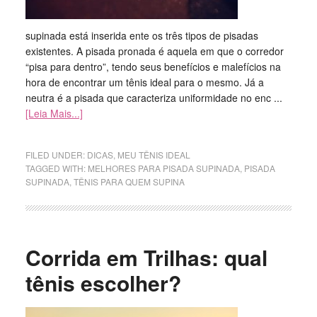
supinada está inserida ente os três tipos de pisadas
existentes. A pisada pronada é aquela em que o corredor
“pisa para dentro”, tendo seus benefícios e malefícios na
hora de encontrar um tênis ideal para o mesmo. Já a
neutra é a pisada que caracteriza uniformidade no enc ...
[Leia Mais...]
FILED UNDER:
DICAS
,
MEU TÊNIS IDEAL
TAGGED WITH:
MELHORES PARA PISADA SUPINADA
,
PISADA
SUPINADA
,
TÊNIS PARA QUEM SUPINA
Corrida em Trilhas: qual
tênis escolher?