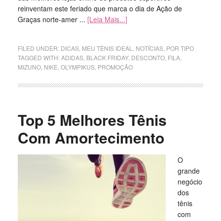
reinventam este feriado que marca o dia de Ação de
Graças norte-amer ...
[Leia Mais...]
FILED UNDER:
DICAS
,
MEU TÊNIS IDEAL
,
NOTÍCIAS
,
POR TIPO
TAGGED WITH:
ADIDAS
,
BLACK FRIDAY
,
DESCONTO
,
FILA
,
MIZUNO
,
NIKE
,
OLYMPIKUS
,
PROMOÇÃO
Top 5 Melhores Tênis
Com Amortecimento
O
grande
negócio
dos
tênis
com