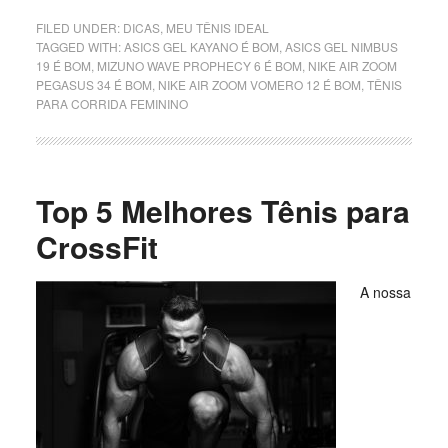
FILED UNDER:
DICAS
,
MEU TÊNIS IDEAL
TAGGED WITH:
ASICS GEL KAYANO É BOM
,
ASICS GEL NIMBUS
19 É BOM
,
MIZUNO WAVE PROPHECY 6 É BOM
,
NIKE AIR ZOOM
PEGASUS 34 É BOM
,
NIKE AIR ZOOM VOMERO 12 É BOM
,
TÊNIS
PARA CORRIDA FEMININO
Top 5 Melhores Tênis para
CrossFit
A nossa