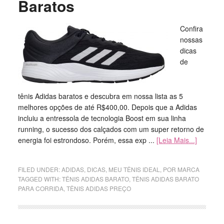
Baratos
Confira
nossas
dicas
de
tênis Adidas baratos e descubra em nossa lista as 5
melhores opções de até R$400,00. Depois que a Adidas
incluiu a entressola de tecnologia Boost em sua linha
running, o sucesso dos calçados com um super retorno de
energia foi estrondoso. Porém, essa exp ...
[Leia Mais...]
FILED UNDER:
ADIDAS
,
DICAS
,
MEU TÊNIS IDEAL
,
POR MARCA
TAGGED WITH:
TÊNIS ADIDAS BARATO
,
TÊNIS ADIDAS BARATO
PARA CORRIDA
,
TÊNIS ADIDAS PREÇO