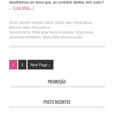
escolhemos um tema que, ao contrário destes, tem outro f
...
[Leia Mais...]
FILED UNDER:
ADIDAS
,
ASICS
,
DICAS
,
MEU TÊNIS IDEAL
,
MIZUNO
,
NIKE
,
POR MARCA
TAGGED WITH:
TÊNIS BOM PARA ACADEMIA
,
TENIS PARA
ACADEMIA FEMININO
,
TÊNIS PARA MUSCULAÇÃO
1
2
Next Page »
PROMOÇÃO
POSTS RECENTES