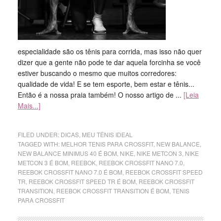
especialidade são os tênis para corrida, mas isso não quer
dizer que a gente não pode te dar aquela forcinha se você
estiver buscando o mesmo que muitos corredores:
qualidade de vida! E se tem esporte, bem estar e tênis...
Então é a nossa praia também! O nosso artigo de ...
[Leia
Mais...]
FILED UNDER:
DICAS
,
MEU TÊNIS IDEAL
TAGGED WITH:
MELHOR TENIS PARA CROSSFIT
,
NEW BALANCE
,
NEW BALANCE MINIMUS 40 É BOM
,
NIKE
,
NIKE METCON 3
,
NIKE
METCON 3 É BOM
,
REEBOK
,
REEBOK CROSSFIT NANO 7.0
,
REEBOK CROSSFIT NANO 7.0 É BOM
,
REEBOK CROSSFIT SPEED
TR
,
REEBOK CROSSFIT SPEED TR É BOM
,
REEBOK CROSSFIT
TRANSITION
,
REEBOK CROSSFIT TRANSITION É BOM
,
TENIS
PARA CROSSFIT