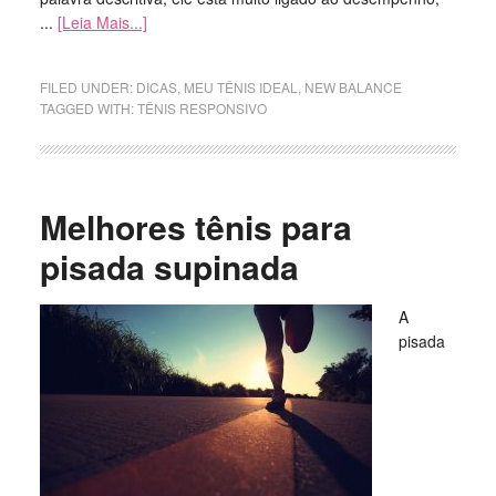
...
[Leia Mais...]
FILED UNDER:
DICAS
,
MEU TÊNIS IDEAL
,
NEW BALANCE
TAGGED WITH:
TÊNIS RESPONSIVO
Melhores tênis para
pisada supinada
A
pisada