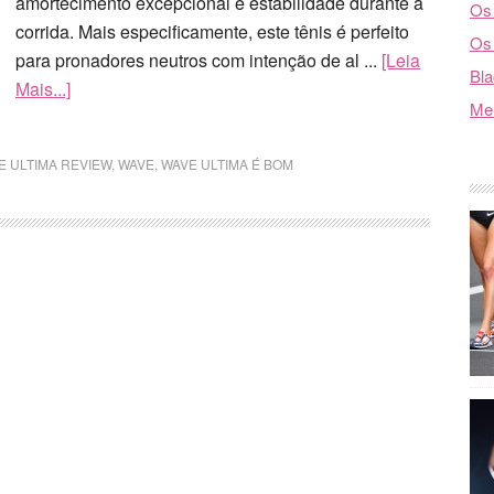
amortecimento excepcional e estabilidade durante a
Os 
corrida. Mais especificamente, este tênis é perfeito
Os 
para pronadores neutros com intenção de al ...
[Leia
Bla
Mais...]
Mel
E ULTIMA REVIEW
,
WAVE
,
WAVE ULTIMA É BOM