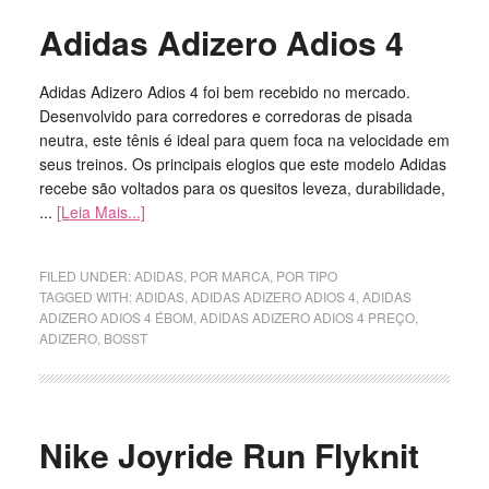
Adidas Adizero Adios 4
Adidas Adizero Adios 4 foi bem recebido no mercado.
Desenvolvido para corredores e corredoras de pisada
neutra, este tênis é ideal para quem foca na velocidade em
seus treinos. Os principais elogios que este modelo Adidas
recebe são voltados para os quesitos leveza, durabilidade,
...
[Leia Mais...]
FILED UNDER:
ADIDAS
,
POR MARCA
,
POR TIPO
TAGGED WITH:
ADIDAS
,
ADIDAS ADIZERO ADIOS 4
,
ADIDAS
ADIZERO ADIOS 4 ÉBOM
,
ADIDAS ADIZERO ADIOS 4 PREÇO
,
ADIZERO
,
BOSST
Nike Joyride Run Flyknit