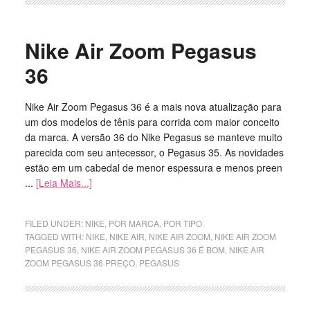
Nike Air Zoom Pegasus
36
Nike Air Zoom Pegasus 36 é a mais nova atualização para
um dos modelos de tênis para corrida com maior conceito
da marca. A versão 36 do Nike Pegasus se manteve muito
parecida com seu antecessor, o Pegasus 35. As novidades
estão em um cabedal de menor espessura e menos preen
...
[Leia Mais...]
FILED UNDER:
NIKE
,
POR MARCA
,
POR TIPO
TAGGED WITH:
NIKE
,
NIKE AIR
,
NIKE AIR ZOOM
,
NIKE AIR ZOOM
PEGASUS 36
,
NIKE AIR ZOOM PEGASUS 36 É BOM
,
NIKE AIR
ZOOM PEGASUS 36 PREÇO
,
PEGASUS