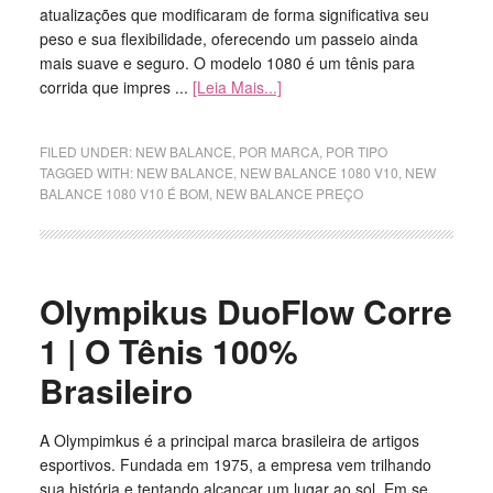
atualizações que modificaram de forma significativa seu
peso e sua flexibilidade, oferecendo um passeio ainda
mais suave e seguro. O modelo 1080 é um tênis para
corrida que impres ...
[Leia Mais...]
FILED UNDER:
NEW BALANCE
,
POR MARCA
,
POR TIPO
TAGGED WITH:
NEW BALANCE
,
NEW BALANCE 1080 V10
,
NEW
BALANCE 1080 V10 É BOM
,
NEW BALANCE PREÇO
Olympikus DuoFlow Corre
1 | O Tênis 100%
Brasileiro
A Olympimkus é a principal marca brasileira de artigos
esportivos. Fundada em 1975, a empresa vem trilhando
sua história e tentando alcançar um lugar ao sol. Em se