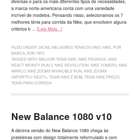
diversas e para os mais diferentes tipos de necessidades,
a marca norte-americana conta com uma variedade
incrível de modelos. Pensando nisso, selecionamos os 7
melhores tênis para corrida da Nike, que envolvem alguns
critérios b ...
[Leia Mais...]
FILED UNDER:
DICAS
,
MELHORES TÊNIS DO ANO
,
NIKE
,
POR
MARCA
,
POR TIPO
TAGGED WITH:
MELHOR TENIS NIKE
,
NIKE PEGASUS
,
NIKE
REACT INFINITY RUN 2
,
NIKE REVOLUTION
,
NIKE VOMERO
,
NIKE
WINFLO
,
NIKE ZOOMX INVINCIBLE RUN
,
NIKE ZOOMX
VAPORTFLY NEXT%
,
TENIS NIKE É BOM
,
TENIS NIKE PREÇO
,
TENIS PARA CORRIDA
New Balance 1080 v10
A décima versão do New Balance 1080 chega às
prateleiras com design totalmente reformulado e com