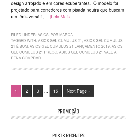
design arrojado e em cores exuberantes. O modelo foi
projetado para corredores com pisada neutra que buscam
um tênis versátil, ...
[Leia Mais...]
FILED UNDER:
ASICS
,
POR MARCA
TAGGED WITH:
ASICS GEL CUMULUS 21
,
ASICS GEL CUMULUS
21 É BOM
,
ASICS GEL CUMULUS 21 LANÇAMENTO 2019
,
ASICS
GEL CUMULUS 21 PREÇO
,
ASICS GEL CUMULUS 21 VALE A
PENA COMPRAR
1
2
3
…
15
Next Page »
PROMOÇÃO
POSTS RECENTES