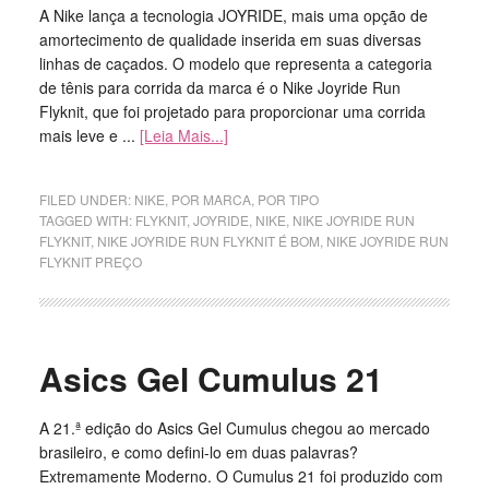
A Nike lança a tecnologia JOYRIDE, mais uma opção de
amortecimento de qualidade inserida em suas diversas
linhas de caçados. O modelo que representa a categoria
de tênis para corrida da marca é o Nike Joyride Run
Flyknit, que foi projetado para proporcionar uma corrida
mais leve e ...
[Leia Mais...]
FILED UNDER:
NIKE
,
POR MARCA
,
POR TIPO
TAGGED WITH:
FLYKNIT
,
JOYRIDE
,
NIKE
,
NIKE JOYRIDE RUN
FLYKNIT
,
NIKE JOYRIDE RUN FLYKNIT É BOM
,
NIKE JOYRIDE RUN
FLYKNIT PREÇO
Asics Gel Cumulus 21
A 21.ª edição do Asics Gel Cumulus chegou ao mercado
brasileiro, e como defini-lo em duas palavras?
Extremamente Moderno. O Cumulus 21 foi produzido com