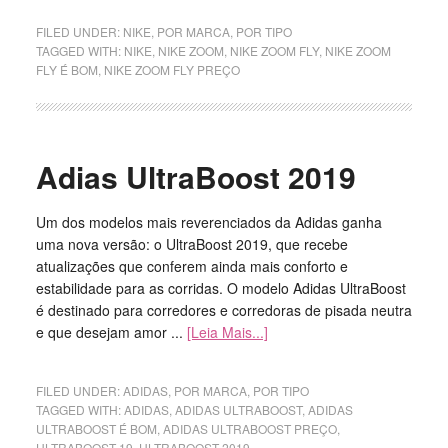
FILED UNDER:
NIKE
,
POR MARCA
,
POR TIPO
TAGGED WITH:
NIKE
,
NIKE ZOOM
,
NIKE ZOOM FLY
,
NIKE ZOOM
FLY É BOM
,
NIKE ZOOM FLY PREÇO
Adias UltraBoost 2019
Um dos modelos mais reverenciados da Adidas ganha
uma nova versão: o UltraBoost 2019, que recebe
atualizações que conferem ainda mais conforto e
estabilidade para as corridas. O modelo Adidas UltraBoost
é destinado para corredores e corredoras de pisada neutra
e que desejam amor ...
[Leia Mais...]
FILED UNDER:
ADIDAS
,
POR MARCA
,
POR TIPO
TAGGED WITH:
ADIDAS
,
ADIDAS ULTRABOOST
,
ADIDAS
ULTRABOOST É BOM
,
ADIDAS ULTRABOOST PREÇO
,
ULTRABOOST 19
,
ULTRABOOST 2019