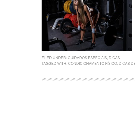
FILED UNDER:
CUIDADOS ESPECIAIS
,
DICAS
TAGGED WITH:
CONDICIONAMENTO FÍSICO
,
DICAS D