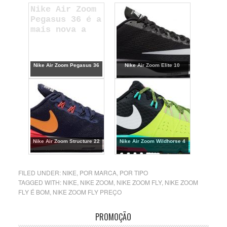
Nike Air Zoom
Pegasus 36 é a
mais nova a
Nike Air Zoom Pegasus 36
Nike Air Zoom Elite 10
Nike Air Zoom Structure 22
Nike Air Zoom Wildhorse 4
FILED UNDER:
NIKE
,
POR MARCA
,
POR TIPO
TAGGED WITH:
NIKE
,
NIKE ZOOM
,
NIKE ZOOM FLY
,
NIKE ZOOM
FLY É BOM
,
NIKE ZOOM FLY PREÇO
PROMOÇÃO