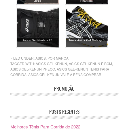
2018
Phantom
Asics Gel Nimbus 20
Tênis Asics Gel Galaxy 5
FILED UNDER:
ASICS
,
POR MARCA
TAGGED WITH:
ASICS GEL KENUN
,
ASICS GEL-KENUN É BOM
,
ASICS GEL-KENUN PREÇO
,
ASICS GEL-KENUN TENIS PARA
CORRIDA
,
ASICS GEL-KENUN VALE A PENA COMPRAR
PROMOÇÃO
POSTS RECENTES
Melhores Tênis Para Corrida de 2022