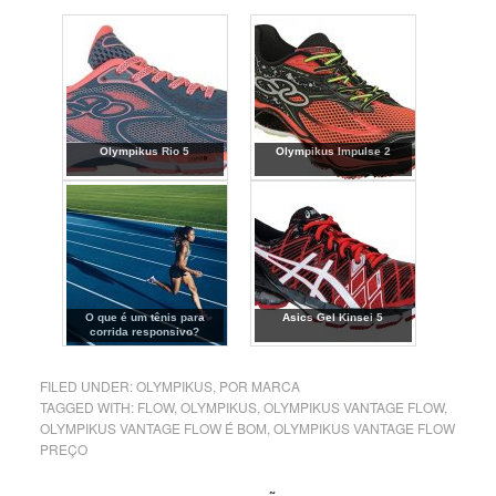
Olympikus Rio 5
Olympikus Impulse 2
O que é um tênis para
Asics Gel Kinsei 5
corrida responsivo?
FILED UNDER:
OLYMPIKUS
,
POR MARCA
TAGGED WITH:
FLOW
,
OLYMPIKUS
,
OLYMPIKUS VANTAGE FLOW
,
OLYMPIKUS VANTAGE FLOW É BOM
,
OLYMPIKUS VANTAGE FLOW
PREÇO