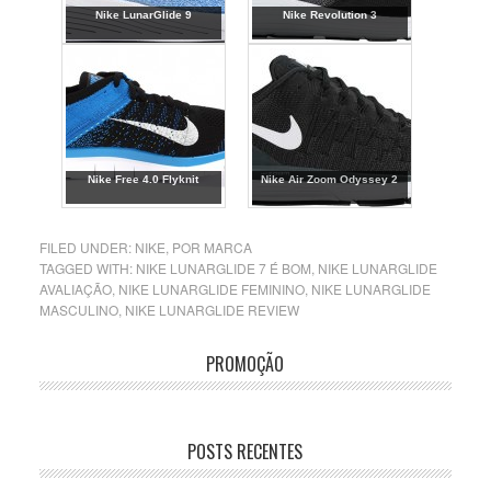
Nike LunarGlide 9
Nike Revolution 3
Nike Free 4.0 Flyknit
Nike Air Zoom Odyssey 2
FILED UNDER:
NIKE
,
POR MARCA
TAGGED WITH:
NIKE LUNARGLIDE 7 É BOM
,
NIKE LUNARGLIDE
AVALIAÇÃO
,
NIKE LUNARGLIDE FEMININO
,
NIKE LUNARGLIDE
MASCULINO
,
NIKE LUNARGLIDE REVIEW
PROMOÇÃO
POSTS RECENTES