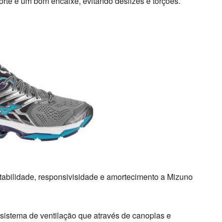
orte e um bom encaixe, evitando deslizes e torções.
stabilidade, responsivisidade e amortecimento a Mizuno
 sistema de ventilação que através de canoplas e