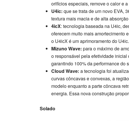
orifícios especiais, remove o calor e 
U4ic:
que se trata de um novo EVA, 
textura mais macia e de alta absorção
4icX
: tecnologia baseada na U4ic, d
oferecem muito mais amortecimento e 
o U4icX é um aprimoramento do U4ic.
Mizuno Wave:
para o máximo de amor
o responsável pela efetividade inicia
garantindo 100% da performance do s
Cloud Wave:
a tecnologia foi atuali
curvas côncavas e convexas, a região
modelo enquanto a parte côncava retra
energia. Essa nova construção propor
Solado