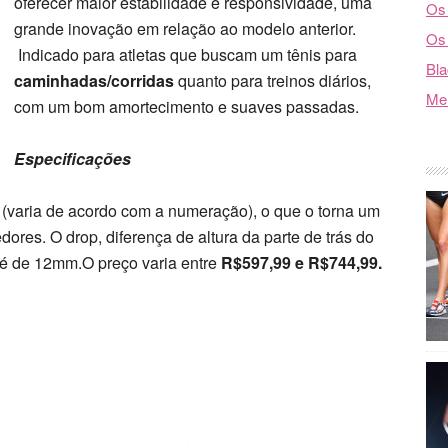
oferecer maior estabilidade e responsividade, uma
Os 
grande inovação em relação ao modelo anterior.
Os 
Indicado para atletas que buscam um tênis para
Bla
caminhadas/corridas
quanto para treinos diários,
Mel
com um bom amortecimento e suaves passadas.
Especificaç
ões
(varia de acordo com a numeração), o que o torna um
res. O drop, diferença de altura da parte de trás do
 é de 12mm.O preço varia entre
R$597,99 e R$744,99.