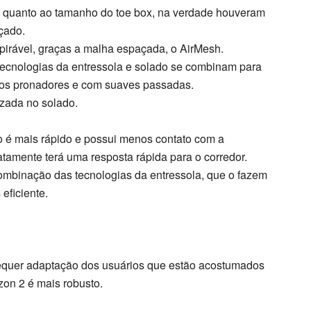
 quanto ao tamanho do toe box, na verdade houveram
çado.
pirável, graças a malha espaçada, o AirMesh.
tecnologias da entressola e solado se combinam para
 os pronadores e com suaves passadas.
izada no solado.
vo é mais rápido e possui menos contato com a
iatamente terá uma resposta rápida para o corredor.
combinação das tecnologias da entressola, que o fazem
eficiente.
equer adaptação dos usuários que estão acostumados
zon 2 é mais robusto.