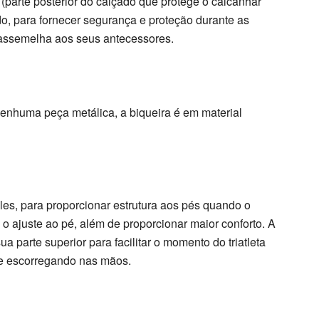
(parte posterior do calçado que protege o calcanhar
do, para fornecer segurança e proteção durante as
 assemelha aos seus antecessores.
nenhuma peça metálica, a biqueira é em material
es, para proporcionar estrutura aos pés quando o
o o ajuste ao pé, além de proporcionar maior conforto. A
 parte superior para facilitar o momento do triatleta
que escorregando nas mãos.