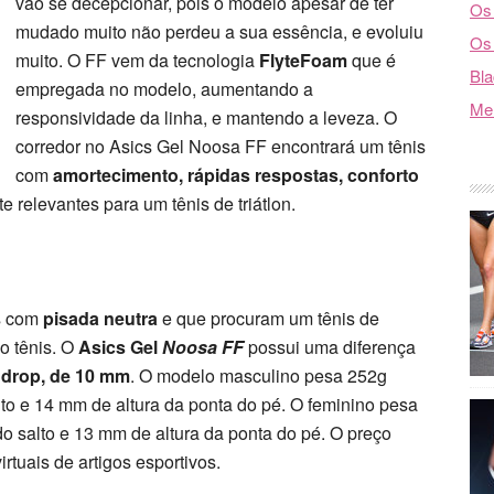
vão se decepcionar, pois o modelo apesar de ter
Os 
mudado muito não perdeu a sua essência, e evoluiu
Os 
muito. O FF vem da tecnologia
FlyteFoam
que é
Bla
empregada no modelo, aumentando a
Mel
responsividade da linha, e mantendo a leveza. O
corredor no Asics Gel Noosa FF encontrará um tênis
com
amortecimento, rápidas respostas, conforto
e relevantes para um tênis de triátlon.
as com
pisada neutra
e que procuram um tênis de
 o tênis. O
Asics Gel
Noosa FF
possui uma diferença
,
drop, de 10 mm
. O modelo masculino pesa 252g
to e 14 mm de altura da ponta do pé. O feminino pesa
o salto e 13 mm de altura da ponta do pé. O preço
rtuais de artigos esportivos.