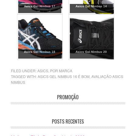
Asics Gel Nimbus 17
Asics Gel Nimbus 14
Asics Gel Nimbus 18
Asics Gel Nimbus 20
FILED UNDER:
ASICS
,
POR MARCA
TAGGED WITH:
ASICS GEL NIMBUS 16 É BOM
,
AVALIAÇÃO ASICS
NIMBUS
PROMOÇÃO
POSTS RECENTES