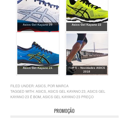
Asics Gel Kayano 25
Asics Gel Kayano 22
Asics Gel Kayano 24
TOP 5 – Novidades ASICS
2018
FILED UNDER:
ASICS
,
POR MARCA
TAGGED WITH:
ASICS
,
ASICS GEL KAYANO 23
,
ASICS GEL
KAYANO 23 É BOM
,
ASICS GEL KAYANO 23 PREÇO
PROMOÇÃO