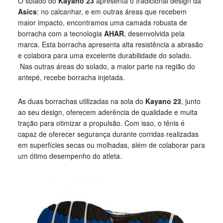
O solado do
Kayano 23
apresenta o tradicional design da
Asics
: no calcanhar, e em outras áreas que recebem
maior impacto, encontramos uma camada robusta de
borracha com a tecnologia
AHAR
, desenvolvida pela
marca. Esta borracha apresenta alta resistência a abrasão
e colabora para uma excelente durabilidade do solado.
Nas outras áreas do solado, a maior parte na região do
antepé, recebe borracha injetada.
As duas borrachas utilizadas na sola do
Kayano 23
, junto
ao seu design, oferecem aderência de qualidade e muita
tração para otimizar a propulsão. Com isso, o tênis é
capaz de oferecer segurança durante corridas realizadas
em superfícies secas ou molhadas, além de colaborar para
um ótimo desempenho do atleta.